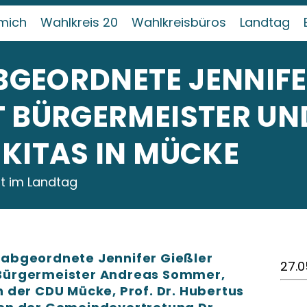
mich
Wahlkreis 20
Wahlkreisbüros
Landtag
EORDNETE JENNIFER 
 BÜRGERMEISTER UND
KITAS IN MÜCKE
eit im Landtag
abgeordnete Jennifer Gießler
27.0
Bürgermeister Andreas Sommer,
 der CDU Mücke, Prof. Dr. Hubertus