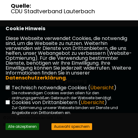
Quelle:
CDU Stadtverband Lauterbach
Cookie Hinweis
Mitglied des Hessischen Landtags
Diese Webseite verwendet Cookies, die notwendig
sind, um die Webseite zu nutzen. Weiterhin
verwenden wir Dienste von Drittanbietern, die uns
helfen, unser Webangebot zu verbessern (Website-
Optmierung). Für die Verwendung bestimmter
Dienste, benötigen wir Ihre Einwilligung. Ihre
Impressum
Datenschutz
Kontakt
Einwilligung können Sie jederzeit widerrufen. Weitere
Informationen finden Sie in unserer
Datenschutzerklärung
.
CDU Kreisverband Vogelsberg
Technisch notwendige Cookies (
Übersicht
)
Die notwendigen Cookies werden allein für den
ordnungsgemäßen Gebrauch der Webseite benötigt.
CDU Landtagsfraktion
Cookies von Drittanbietern (
Übersicht
)
Zur Optimierung unserer Webseite binden wir Dienste und
Angebote von Drittanbietern ein.
©2026 Jennifer Gießler MdL | Alle
Rechte vorbehalten.
Alle akzeptieren
Auswahl speichern